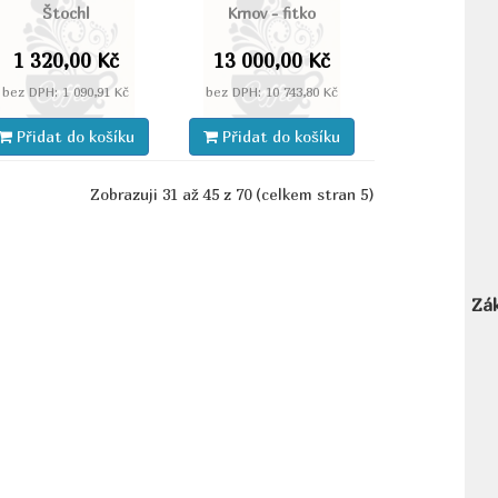
Štochl
Krnov - fitko
1 320,00 Kč
13 000,00 Kč
bez DPH: 1 090,91 Kč
bez DPH: 10 743,80 Kč
Přidat do košíku
Přidat do košíku
Zobrazuji 31 až 45 z 70 (celkem stran 5)
Zák