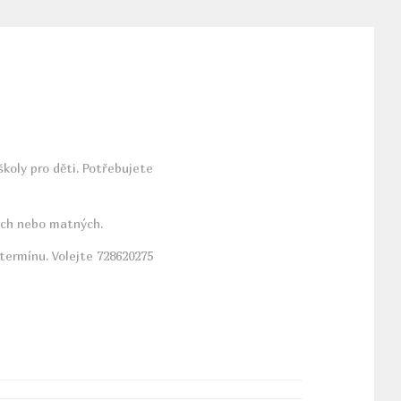
koly pro děti. Potřebujete
klých nebo matných.
 termínu. Volejte 728620275