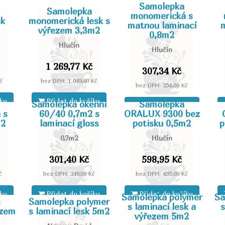
Samolepka
Samolepka
monomerická s
sk
monomerická lesk s
matnou laminací
m
výřezem 3,3m2
0,8m2
Hlučín
Hlučín
1 269,77 Kč
307,34 Kč
č
bez DPH: 1 049,40 Kč
bez DPH: 254,00 Kč
íku
Přidat do košíku
Samolepka okenní
Samolepka
Přidat do košíku
 s
60/40 0,7m2 s
ORALUX 9300 bez
m2
laminací gloss
potisku 0,5m2
p
0,7m2
Hlučín
301,40 Kč
598,95 Kč
č
bez DPH: 249,09 Kč
bez DPH: 495,00 Kč
íku
Přidat do košíku
Přidat do košíku
Samolepka polymer
Sa
s
Samolepka polymer
s laminací lesk a
s
ezem
s laminací lesk 5m2
výřezem 5m2