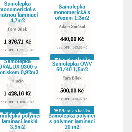
Samolepka
Samolepka
monomerická s
monomerická s
atnou laminací
ořezem 1,3m2
4,7m2
Adam Smékal
Fara Bílek
440,00 Kč
1 876,71 Kč
bez DPH: 363,64 Kč
bez DPH: 1 551,00 Kč
Přidat do košíku
Samolepka
Přidat do košíku
Samolepka OWV
ORALUX 9300 s
60/40 1,5m2
otiskem 0,92m2
Fara Bílek
Hlučín
500,00 Kč
1 428,16 Kč
bez DPH: 413,22 Kč
bez DPH: 1 180,30 Kč
Přidat do košíku
Přidat do košíku
molepka polymer
Samolepka polymer
 laminací lesklá
s polymer laminací
3,9m2
20 m2