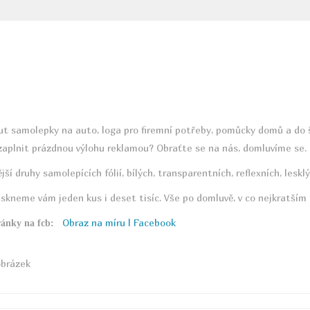
ut samolepky na auto, loga pro firemní potřeby, pomůcky domů a do š
aplnit prázdnou výlohu reklamou? Obraťte se na nás, domluvíme se.
ší druhy samolepících fólií, bílých, transparentních, reflexních, les
ytiskneme vám jeden kus i deset tisíc. Vše po domluvě, v co nejkratším
Obraz na míru | Facebook
stránky na fcb: