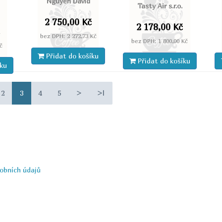
Nguyen David
Tasty Air s.r.o.
2 750,00 Kč
2 178,00 Kč
č
bez DPH: 2 272,73 Kč
bez DPH: 1 800,00 Kč
č
Přidat do košíku
Přidat do košíku
íku
2
3
4
5
>
>|
obních údajů