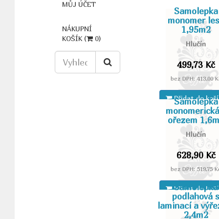
MŮJ ÚČET
Samolepka
monomer le
1,95m2
NÁKUPNÍ
KOŠÍK (
0
)
Hlučín
499,73 Kč
bez DPH: 413,00 K
Přidat do koš
Samolepka
monomerická
ořezem 1,6
Hlučín
628,90 Kč
bez DPH: 519,75 K
Samolepka
Přidat do koš
podlahová 
laminací a výř
2,4m2