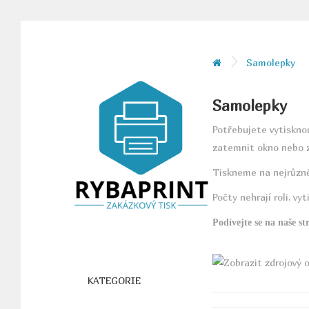
Samolepky
Samolepky
Potřebujete vytiskno
zatemnit okno nebo z
Tiskneme na nejrůzněj
Počty nehrají roli, v
Podívejte se na naše 
KATEGORIE