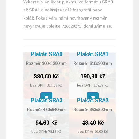
Vyberte si velikost plakátu ve formátu SRA0
až SRA4 a nahrajte vaší fotografii nebo
koláž.
Pokud vám námi
navrhovaný
rozměr
nevyhovuje volejte 728620275, domluvíme se.
Plakát SRA0
Plakát SRA1
Rozměr 900x1280mm
Rozměr 640x900mm
380,60 Kč
190,30 Kč
bez DPH: 314,55 Kč
bez DPH: 157,27 Kč
Plakát SRA2
Plakát SRA3
Rozměr 450x640mm
Rozměr 353x500mm
94,60 Kč
48,40 Kč
bez DPH: 78,18 Kč
bez DPH: 40,00 Kč