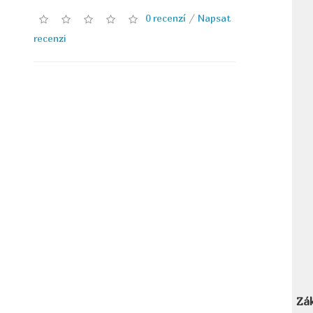
0 recenzí
/
Napsat
recenzi
Zák