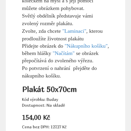
kolečkem na myši a s její pomocí
můžete obrázkem pohybovat.
Světlý obdélník představuje vámi
zvolený rozměr plakátu.
Zvolte, zda chcete
"Laminaci"
, kterou
prodloužíte životnost plakátu
Přidejte obrázek do
"Nákupního košíku"
,
během hlášky
"Načítám"
se obrázek
přepočítává do zvoleného výřezu.
Po potvrzení o nahrání přejděte do
nákupního košíku.
Plakát 50x70cm
Kód výrobku: Buday
Dostupnost: Na skladě
154,00 Kč
Cena bez DPH: 127,27 Kč